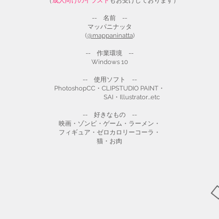
​ （
成人向けのイラスト
もお受けしております）
-- 名前 --
マッパニナッタ
​(
@mappaninatta
)
-- 作業環境 --
Windows 10
-- 使用ソフト --
PhotoshopCC・CLIPSTUDIO PAINT・
SAI・Illustrator...etc
-- 好きなもの --
映画・ゾンビ・ゲーム・ラーメン・
フィギュア・ゼロカロリーコーラ・
猫・お肉