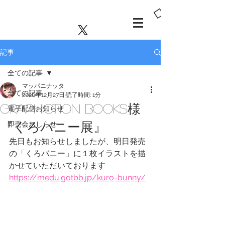
MAPPA
NINATTA
PICT
記事
全ての記事
マッパニナッタ
全ての記事
2020年12月27日
読了時間: 1分
GRAPHICTION BOOKS様
電子配信お知らせ
『くろバニー展』
即売会おしらせ
先日もお知らせしましたが、明日発売
の「くろバニー」に１枚イラストを描
かせていただいております
https://medu.gotbb.jp/kuro-bunny/