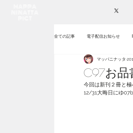
MAPPA
NINATTA
PICT
全ての記事
電子配信お知らせ
マッパニナッタ
20
C97お
今回は新刊２冊と極
12/31大晦日にゆ