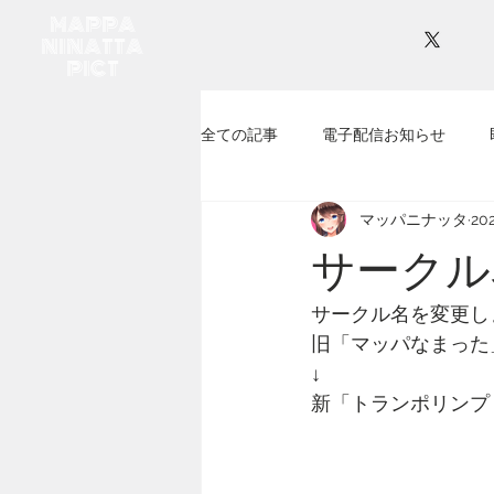
MAPPA
NINATTA
PICT
全ての記事
電子配信お知らせ
マッパニナッタ
20
サークル
サークル名を変更し
旧「マッパなまった
↓
新「トランポリンプ