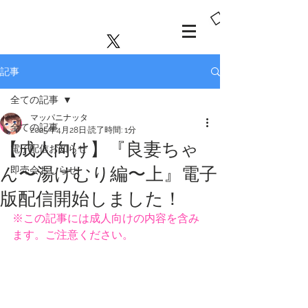
MAPPA
NINATTA
PICT
記事
全ての記事
マッパニナッタ
全ての記事
2025年4月28日
読了時間: 1分
【成人向け】『良妻ちゃ
電子配信お知らせ
ん〜湯けむり編〜上』電子
即売会おしらせ
版配信開始しました！
※この記事には成人向けの内容を含み
ます。ご注意ください。