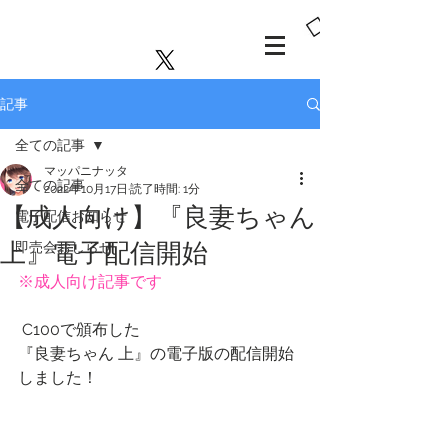
MAPPA
NINATTA
PICT
記事
全ての記事
マッパニナッタ
全ての記事
2022年10月17日
読了時間: 1分
【成人向け】『良妻ちゃん
電子配信お知らせ
上』電子配信開始
即売会おしらせ
※成人向け記事です
 C100で頒布した
『良妻ちゃん 上』の電子版の配信開始
しました！